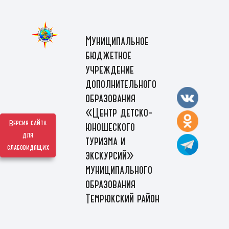
Муниципальное
бюджетное
учреждение
дополнительного
образования
«Центр детско-
Версия сайта
юношеского
для
туризма и
слабовидящих
экскурсий»
муниципального
образования
Темрюкский район