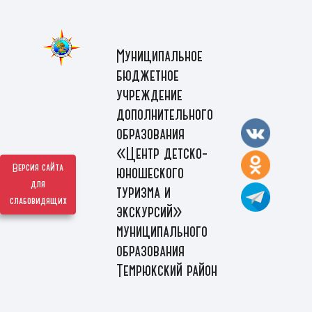
Муниципальное
бюджетное
учреждение
дополнительного
образования
«Центр детско-
Версия сайта
юношеского
для
туризма и
слабовидящих
экскурсий»
муниципального
образования
Темрюкский район