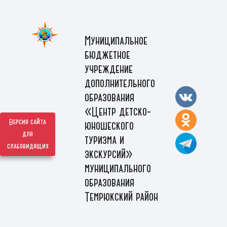
Муниципальное
бюджетное
учреждение
дополнительного
образования
«Центр детско-
Версия сайта
юношеского
для
туризма и
слабовидящих
экскурсий»
муниципального
образования
Темрюкский район