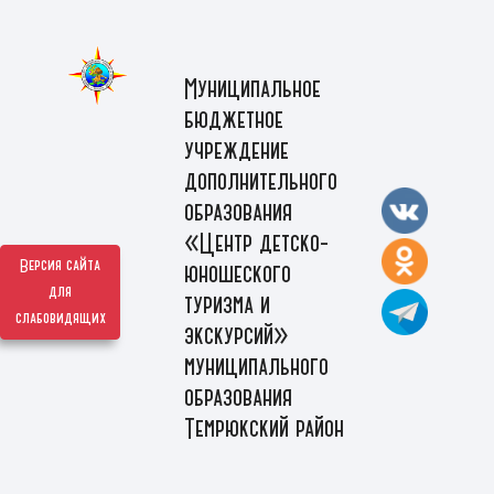
Муниципальное
бюджетное
учреждение
дополнительного
образования
«Центр детско-
Версия сайта
юношеского
для
туризма и
слабовидящих
экскурсий»
муниципального
образования
Темрюкский район