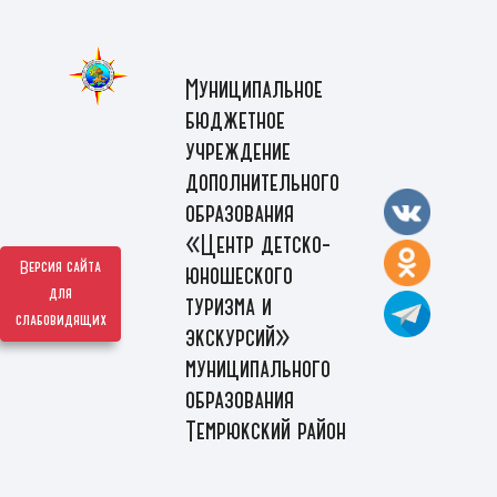
Муниципальное
бюджетное
учреждение
дополнительного
образования
«Центр детско-
Версия сайта
юношеского
для
туризма и
слабовидящих
экскурсий»
муниципального
образования
Темрюкский район