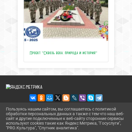
Проект "Сквозь века: природа и история"
Пользуясь нашим сайтом, вы соглашаетесь с политикой
обработки персональных данных а также с тем что наш веб-
2026 Г. ЦЕНТРТУРИЗМАТЕМРЮК.РФ
сайт и другие подключенные к веб-сайту сторонние сервисы
ВХОД
используют cookies такие как Яндекс Метрика, "Госуслуги",
КАРТА САЙТА
"PRO.Культура", "Спутник аналитика".
^