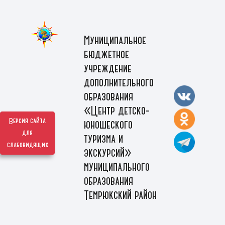
Муниципальное
бюджетное
учреждение
дополнительного
образования
«Центр детско-
Версия сайта
юношеского
для
туризма и
слабовидящих
экскурсий»
муниципального
образования
Темрюкский район