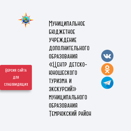
Муниципальное
бюджетное
учреждение
дополнительного
образования
«Центр детско-
Версия сайта
юношеского
для
туризма и
слабовидящих
экскурсий»
муниципального
образования
Темрюкский район