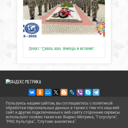
Проект "Сквозь века: природа и история"
Пользуясь нашим сайтом, вы соглашаетесь с политикой
обработки персональных данных а также с тем что наш веб-
2026 Г. ЦЕНТРТУРИЗМАТЕМРЮК.РФ
сайт и другие подключенные к веб-сайту сторонние сервисы
ВХОД
используют cookies такие как Яндекс Метрика, "Госуслуги",
КАРТА САЙТА
"PRO.Культура", "Спутник аналитика".
^
ПОЛИТИКА ОБРАБОТКИ ПЕРСОНАЛЬНЫХ ДАННЫХ