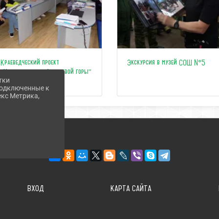
Краеведческий проект
Экскурсия в музей СОШ №5
"Исследователи Андреевой горы"
тки
стартовал!
 подключенные к
екс Метрика,
ВХОД
КАРТА САЙТА