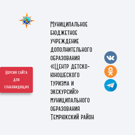
Муниципальное
бюджетное
учреждение
дополнительного
образования
«Центр детско-
Версия сайта
юношеского
для
туризма и
слабовидящих
экскурсий»
муниципального
образования
Темрюкский район