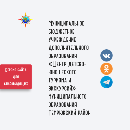
Муниципальное
бюджетное
учреждение
дополнительного
образования
«Центр детско-
Версия сайта
юношеского
для
туризма и
слабовидящих
экскурсий»
муниципального
образования
Темрюкский район