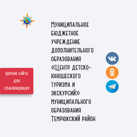
Муниципальное
бюджетное
учреждение
дополнительного
образования
«Центр детско-
Версия сайта
юношеского
для
туризма и
слабовидящих
экскурсий»
муниципального
образования
Темрюкский район