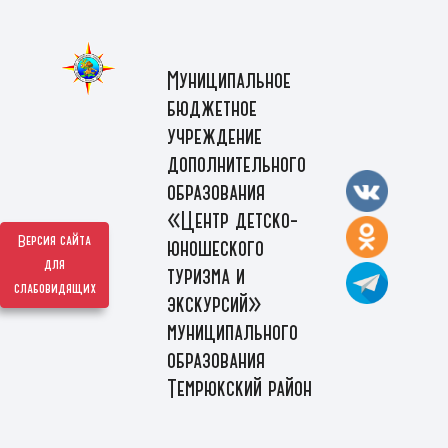
Муниципальное
бюджетное
учреждение
дополнительного
образования
«Центр детско-
Версия сайта
юношеского
для
туризма и
слабовидящих
экскурсий»
муниципального
образования
Темрюкский район