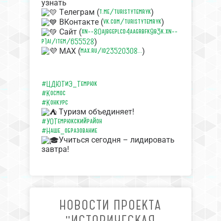
узнать
t.me/turistytemryk
Телеграм (
)
vk.com/turistytemryk
ВКонтакте (
)
xn--80ajbgeplcd4aagrbfk9b3k.xn--
Сайт (
p1ai/item/655528
)
max.ru/id23520308...
MAX (
)
#ЦДЮТиЭ_Темрюк
#Космос
#Конкурс
Туризм объединяет!
#УОТемрюкскийрайон
#Наше_образование
Учиться сегодня – лидировать
завтра!
НОВОСТИ ПРОЕКТА
"ИСТОРИЧЕСКАЯ