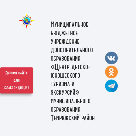
Муниципальное
бюджетное
учреждение
дополнительного
образования
«Центр детско-
Версия сайта
юношеского
для
туризма и
слабовидящих
экскурсий»
муниципального
образования
Темрюкский район