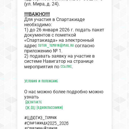
(ул. Мира, д. 24).
!!!!ВАЖНО!!!!
Для участия в Спартакиаде
необходимо:
1) до 26 января 2026 г. подать пакет
документов с пометкой
«Спартакиада» на электронный
sutur_temryk@mail.ru
адрес
согласно
приложению № 1.
2) подавать заявку на участие в
системе Навигатор на странице
ссылке
мероприятия по
.
Условия и положение
О нас можно более подробно можно
узнать
ВКонтакте
OK.RU (одноклассники)
#ЦДЮТиЭ_Темрюк
#Спартакиада2025_2026
#Спортивныйтуризм