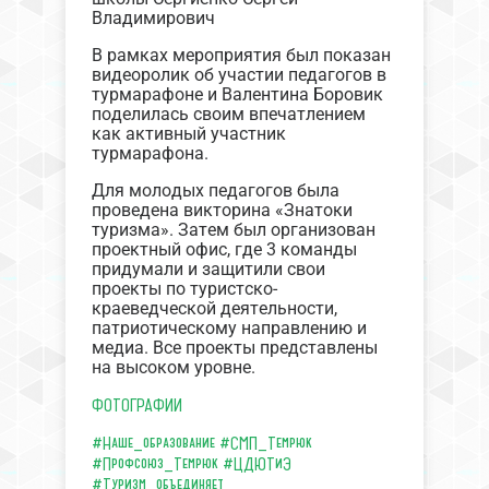
Владимирович
В рамках мероприятия был показан
видеоролик об участии педагогов в
турмарафоне и Валентина Боровик
поделилась своим впечатлением
как активный участник
турмарафона.
Для молодых педагогов была
проведена викторина «Знатоки
туризма». Затем был организован
проектный офис, где 3 команды
придумали и защитили свои
проекты по туристско-
краеведческой деятельности,
патриотическому направлению и
медиа. Все проекты представлены
на высоком уровне.
ФОТОГРАФИИ
#Наше_образование
#СМП_Темрюк
#Профсоюз_Темрюк
#ЦДЮТиЭ
#Туризм_объединяет