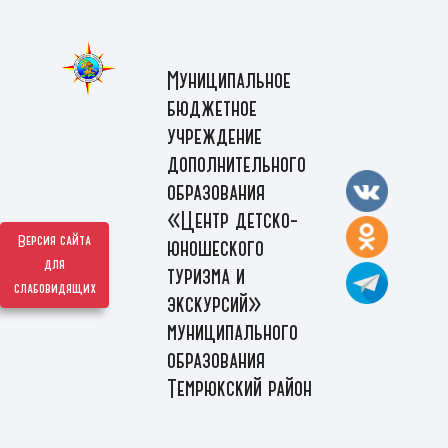
Муниципальное
бюджетное
учреждение
дополнительного
образования
«Центр детско-
Версия сайта
юношеского
для
туризма и
слабовидящих
экскурсий»
муниципального
образования
Темрюкский район