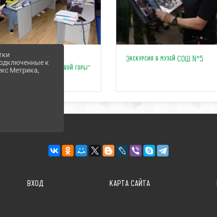
тки
Краеведческий проект
Экскурсия в музей СОШ №5
 подключенные к
"Исследователи Андреевой горы"
екс Метрика,
стартовал!
ВХОД
КАРТА САЙТА