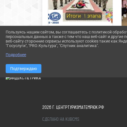
Пользуясь нашим сайтом, вы соглашаетесь с политикой обрабо
Итоги первого этапа конкурса
персональных данных а также с тем что наш веб-сайт и другие
проекта «Сквозь века: природа и
веб-сайту сторонние сервисы используют cookies такие как Янд
история»
"Госуслуги", "PRO.Культура", "Спутник аналитика".
Подробнее
Подтверждаю
2026 Г. ЦЕНТРТУРИЗМАТЕМРЮК.РФ
СДЕЛАНО НА KUBCMS