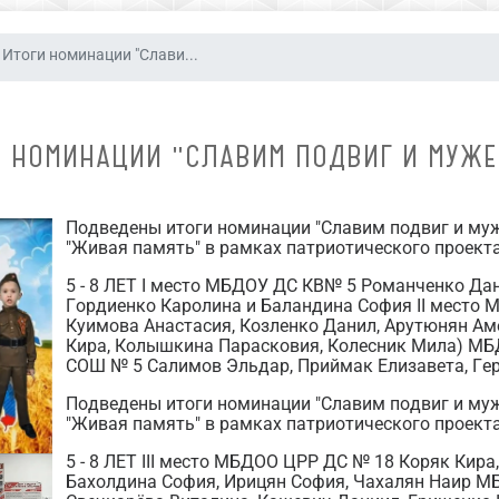
Итоги номинации "Слави...
И НОМИНАЦИИ "СЛАВИМ ПОДВИГ И МУЖЕ
Подведены итоги номинации "Славим подвиг и му
"Живая память" в рамках патриотического проекта
5 - 8 ЛЕТ I место МБДОУ ДС КВ№ 5 Романченко Д
Гордиенко Каролина и Баландина София II место 
Куимова Анастасия, Козленко Данил, Арутюнян Ам
Кира, Колышкина Парасковия, Колесник Мила) М
СОШ № 5 Салимов Эльдар, Приймак Елизавета, Гер
Подведены итоги номинации "Славим подвиг и му
"Живая память" в рамках патриотического проекта
5 - 8 ЛЕТ III место МБДОО ЦРР ДС № 18 Коряк Ки
Бахолдина София, Ирицян София, Чахалян Наир М