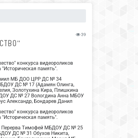
39
СТВО"
жество" конкурса видеороликов
 "Историческая память".
аниил МБ ДОО ЦРР ДС № 34
МБДОУ ДС № 17 (Адамян Олинга,
елия, Золотухина Кира, Плишкина
БДОУ ДС № 27 Вологдина Анна МБОУ
ус Александр, Бондарев Данил
жество" конкурса видеороликов
 "Историческая память".
ра, Перерва Тимофей МБДОУ ДС № 25
БДОУ ДС № 31 Обухов Никита,