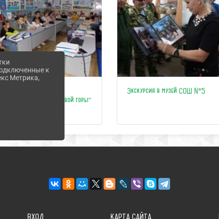
тки
 подключенные к
екс Метрика,
Краеведческий проект
Экскурсия в музей СОШ №5
"Исследователи Андреевой горы"
стартовал!
ВХОД
КАРТА САЙТА