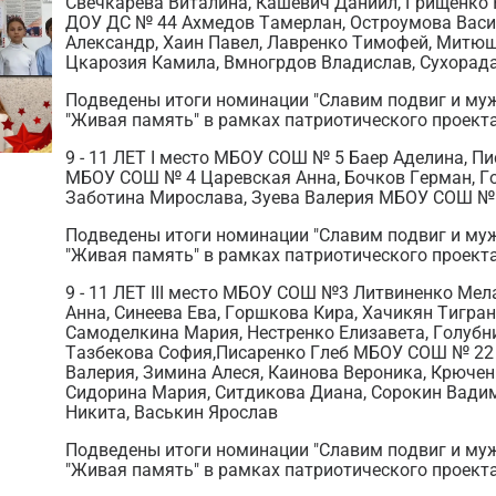
Свечкарёва Виталина, Кашевич Даниил, Грищенко
ДОУ ДС № 44 Ахмедов Тамерлан, Остроумова Васи
Александр, Хаин Павел, Лавренко Тимофей, Митюш
Цкарозия Камила, Вмногрдов Владислав, Сухорад
Подведены итоги номинации "Славим подвиг и му
"Живая память" в рамках патриотического проекта
9 - 11 ЛЕТ I место МБОУ СОШ № 5 Баер Аделина, Пи
МБОУ СОШ № 4 Царевская Анна, Бочков Герман, Го
Заботина Мирослава, Зуева Валерия МБОУ СОШ №
Подведены итоги номинации "Славим подвиг и му
"Живая память" в рамках патриотического проекта
9 - 11 ЛЕТ III место МБОУ СОШ №3 Литвиненко М
Анна, Синеева Ева, Горшкова Кира, Хачикян Тигран
Самоделкина Мария, Нестренко Елизавета, Голубни
Тазбекова София,Писаренко Глеб МБОУ СОШ № 22
Валерия, Зимина Алеся, Каинова Вероника, Крючен
Сидорина Мария, Ситдикова Диана, Сорокин Вади
Никита, Васькин Ярослав
Подведены итоги номинации "Славим подвиг и му
"Живая память" в рамках патриотического проекта