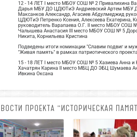
12 - 14 ЛЕТ I место МБОУ СОШ № 2 Привалихина 
Дарья МБУ ДО ЦДЮТиЭ Андриевский Артем МБУ Д
Максанков Александр, Агасиев Абдулмеджид руко
ЦДЮТиЭ Петренко Ксения, Алексеева Екатерина, К
руководитель Варапаева О.Г. II место МБОУ СОШ
Чалышева Анастасия III место МБОУ СОШ № 5 Дор
Никита, Корнильева Кристина
Подведены итоги номинации "Славим подвиг и му
"Живая память" в рамках патриотического проекта
15 - 18 ЛЕТ I место МБОУ СОШ № 5 Хазиева Анна
Хачатрян Карина II место МБЦ ДО ЭБЦ Шумаева Ан
Ивкина Оксана
ВОСТИ ПРОЕКТА "ИСТОРИЧЕСКАЯ ПАМЯ