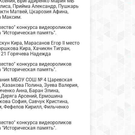
 Ксения, Бригадиренко Мария МБ
лиса, Прийма Александр, Пушкарь
ктн Матвей, Цкарозия Афина,
а Максим.
жество" конкурса видеороликов
 "Историческая память".
скун Кира, Марасанов Егор II место
ршкова Кира, Хачикян Тигран,
 21 Горячева Надежда
жество" конкурса видеороликов
 "Историческая память".
елания МБОУ СОШ № 4 Царевская
, Казакова Полина, Зуева Валерия,
ченко Анна, Баран Элина,
 Деряга Арсений, Ермошина
кова София, Савчук Кристина,
м, Фефелов Кирилл, Фильченко
жество" конкурса видеороликов
 "Историческая память".