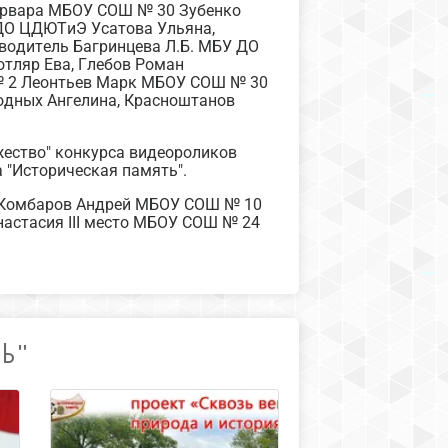
Варвара МБОУ СОШ № 30 Зубенко
О ЦДЮТиЭ Усатова Ульяна,
водитель Багринцева Л.Б. МБУ ДО
отляр Ева, Глебов Роман
 № 2 Леонтьев Марк МБОУ СОШ № 30
одных Ангелина, Красноштанов
жество" конкурса видеороликов
 "Историческая память".
 и Комбаров Андрей МБОУ СОШ № 10
астасия III место МБОУ СОШ № 24
ТЬ"