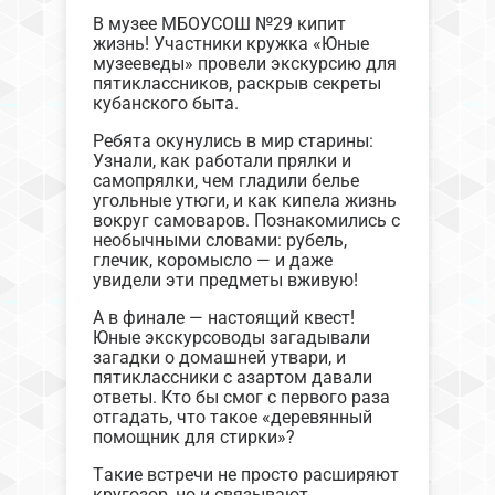
В музее МБОУСОШ №29 кипит
жизнь! Участники кружка «Юные
музееведы» провели экскурсию для
пятиклассников, раскрыв секреты
кубанского быта.
Ребята окунулись в мир старины:
Узнали, как работали прялки и
самопрялки, чем гладили белье
угольные утюги, и как кипела жизнь
вокруг самоваров. Познакомились с
необычными словами: рубель,
глечик, коромысло — и даже
увидели эти предметы вживую!
А в финале — настоящий квест!
Юные экскурсоводы загадывали
загадки о домашней утвари, и
пятиклассники с азартом давали
ответы. Кто бы смог с первого раза
отгадать, что такое «деревянный
помощник для стирки»?
Такие встречи не просто расширяют
кругозор, но и связывают