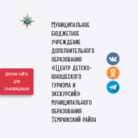
Муниципальное
бюджетное
учреждение
дополнительного
образования
«Центр детско-
Версия сайта
юношеского
для
туризма и
слабовидящих
экскурсий»
муниципального
образования
Темрюкский район