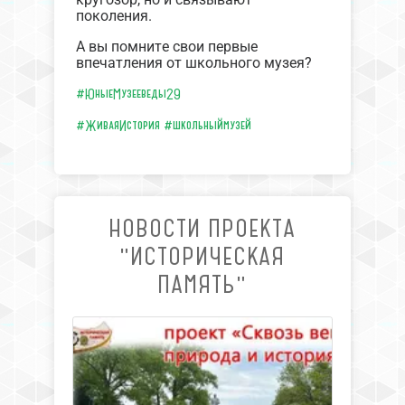
поколения.
А вы помните свои первые
впечатления от школьного музея?
#ЮныеМузееведы29
#ЖиваяИстория
#школьныймузей
НОВОСТИ ПРОЕКТА
"ИСТОРИЧЕСКАЯ
ПАМЯТЬ"