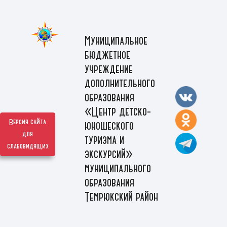
Муниципальное
бюджетное
учреждение
дополнительного
образования
«Центр детско-
Версия сайта
юношеского
для
туризма и
слабовидящих
экскурсий»
муниципального
образования
Темрюкский район