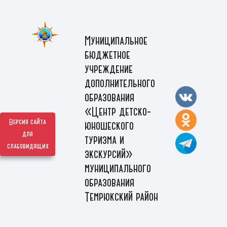
Муниципальное
бюджетное
учреждение
дополнительного
образования
«Центр детско-
Версия сайта
юношеского
для
туризма и
слабовидящих
экскурсий»
муниципального
образования
Темрюкский район