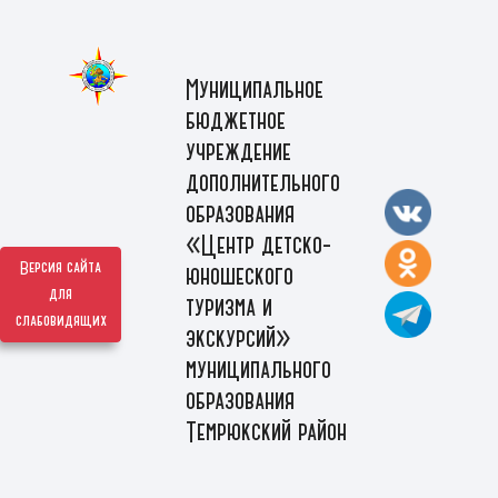
Муниципальное
бюджетное
учреждение
дополнительного
образования
«Центр детско-
Версия сайта
юношеского
для
туризма и
слабовидящих
экскурсий»
муниципального
образования
Темрюкский район