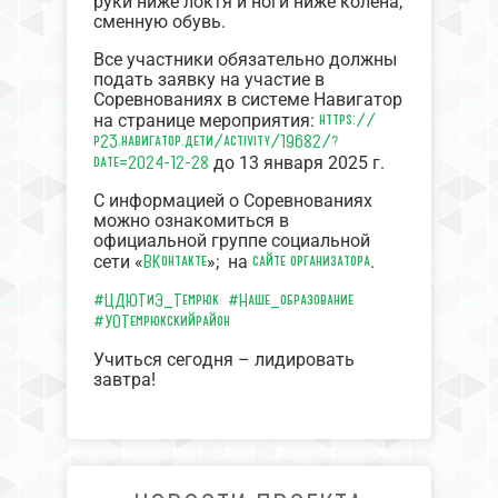
руки ниже локтя и ноги ниже колена,
сменную обувь.
Все участники обязательно должны
подать заявку на участие в
Соревнованиях в системе Навигатор
https://
на странице мероприятия:
р23.навигатор.дети/activity/19682/?
date=2024-12-28
до 13 января 2025 г.
С информацией о Соревнованиях
можно ознакомиться в
официальной группе социальной
ВКонтакте
сайте организатора
сети «
»; на
.
#ЦДЮТиЭ_Темрюк
#Наше_образование
#УОТемрюкскийрайон
Учиться сегодня – лидировать
завтра!