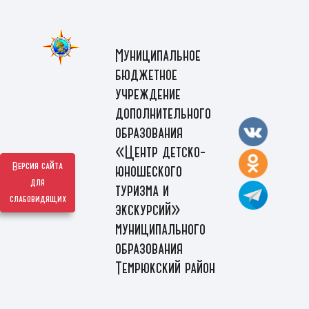
Муниципальное
бюджетное
учреждение
дополнительного
образования
«Центр детско-
Версия сайта
юношеского
для
туризма и
слабовидящих
экскурсий»
муниципального
образования
Темрюкский район