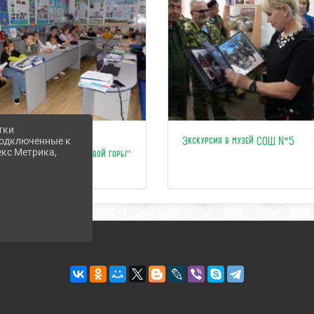
тки
Краеведческий проект
Экскурсия в музей СОШ №5
 подключенные к
екс Метрика,
"Исследователи Андреевой горы"
стартовал!