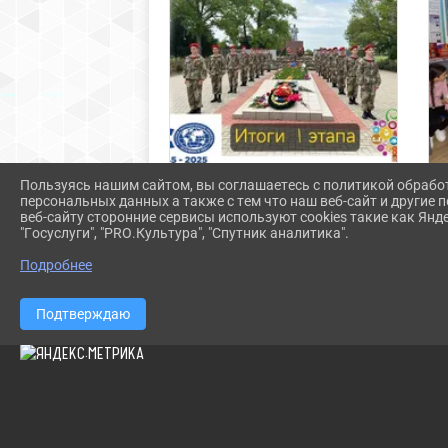
Пользуясь нашим сайтом, вы соглашаетесь с политикой обрабо
Итоги первого этапа конкурса
персональных данных а также с тем что наш веб-сайт и другие
веб-сайту сторонние сервисы используют cookies такие как Янд
проекта «Сквозь века: природа и
"Госуслуги", "PRO.Культура", "Спутник аналитика".
история»
Подробнее
Подтверждаю