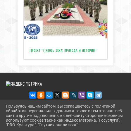
Проект "Сквозь века: природа и история"
Пользуясь нашим сайтом, вы соглашаетесь с политикой
обработки персональных данных а также с тем что наш веб-
2026 Г. ЦЕНТРТУРИЗМАТЕМРЮК.РФ
сайт и другие подключенные к веб-сайту сторонние сервисы
ВХОД
используют cookies такие как Яндекс Метрика, "Госуслуги",
КАРТА САЙТА
"PRO.Культура", "Спутник аналитика".
^
ПОЛИТИКА ОБРАБОТКИ ПЕРСОНАЛЬНЫХ ДАННЫХ