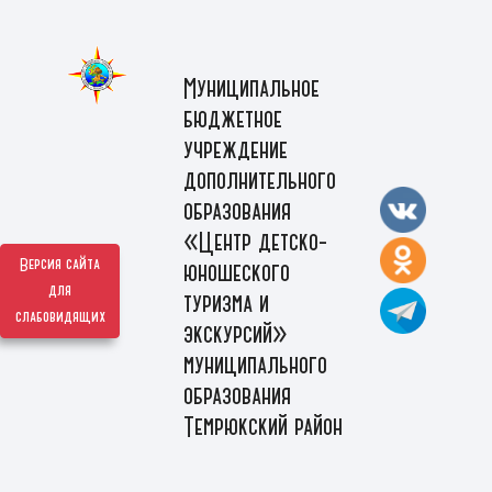
Муниципальное
бюджетное
учреждение
дополнительного
образования
«Центр детско-
Версия сайта
юношеского
для
туризма и
слабовидящих
экскурсий»
муниципального
образования
Темрюкский район