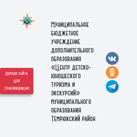
Муниципальное
бюджетное
учреждение
дополнительного
образования
«Центр детско-
Версия сайта
юношеского
для
туризма и
слабовидящих
экскурсий»
муниципального
образования
Темрюкский район