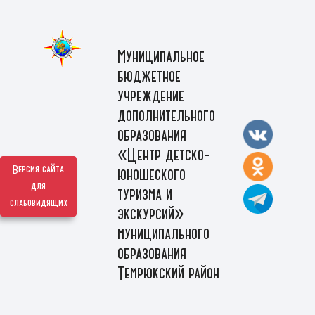
Муниципальное
бюджетное
учреждение
дополнительного
образования
«Центр детско-
Версия сайта
юношеского
для
туризма и
слабовидящих
экскурсий»
муниципального
образования
Темрюкский район