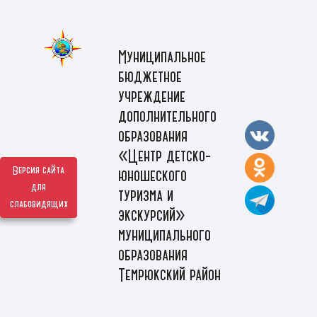
Муниципальное
бюджетное
учреждение
дополнительного
образования
«Центр детско-
Версия сайта
юношеского
для
туризма и
слабовидящих
экскурсий»
муниципального
образования
Темрюкский район