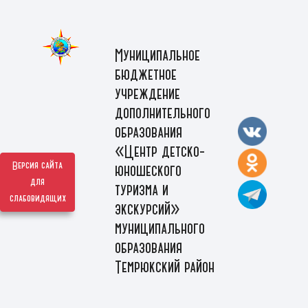
Муниципальное
бюджетное
учреждение
дополнительного
образования
«Центр детско-
Версия сайта
юношеского
для
туризма и
слабовидящих
экскурсий»
муниципального
образования
Темрюкский район