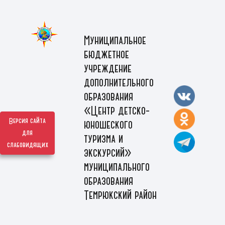
Муниципальное
бюджетное
учреждение
дополнительного
образования
«Центр детско-
Версия сайта
юношеского
для
туризма и
слабовидящих
экскурсий»
муниципального
образования
Темрюкский район