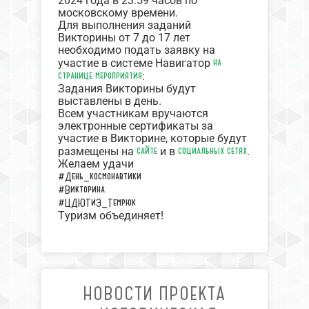
2024 года в 23:59 часов по
московскому времени.
Для выполнения заданий
Викторины от 7 до 17 лет
необходимо подать заявку на
на
участие в системе Навигатор
странице мероприятия
:
Задания Викторины будут
выставлены в день.
Всем участникам вручаются
электронные сертификаты за
участие в Викторине, которые будут
сайте
социальных сетях
размещены на
и в
.
Желаем удачи
#День_космонавтики
#Викторина
#ЦДЮТиЭ_Темрюк
Туризм объединяет!
НОВОСТИ ПРОЕКТА