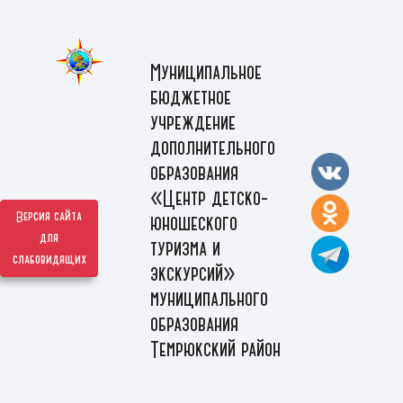
Муниципальное
бюджетное
учреждение
дополнительного
образования
«Центр детско-
Версия сайта
юношеского
для
туризма и
слабовидящих
экскурсий»
муниципального
образования
Темрюкский район