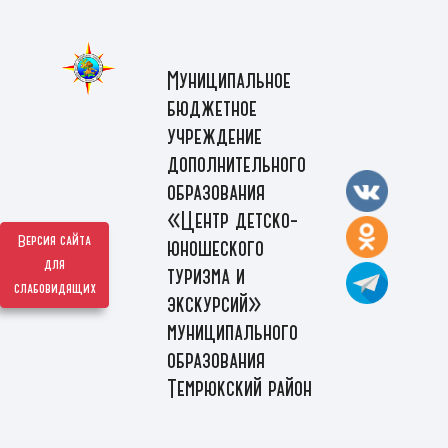
Муниципальное
бюджетное
учреждение
дополнительного
образования
«Центр детско-
Версия сайта
юношеского
для
туризма и
слабовидящих
экскурсий»
муниципального
образования
Темрюкский район