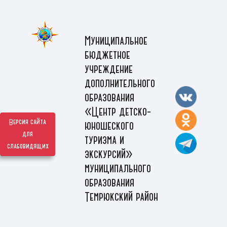
Муниципальное
бюджетное
учреждение
дополнительного
образования
«Центр детско-
Версия сайта
юношеского
для
туризма и
слабовидящих
экскурсий»
муниципального
образования
Темрюкский район