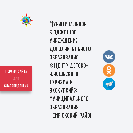
Муниципальное
бюджетное
учреждение
дополнительного
образования
«Центр детско-
Версия сайта
юношеского
для
туризма и
слабовидящих
экскурсий»
муниципального
образования
Темрюкский район