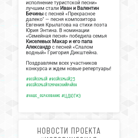
исполнение туристской песни»
лучшим стали
Иван и Валентин
Бечины
с песней «Прекрасное
далеко" — песня композитора
Евгения Крылатова на стихи поэта
Юрия Энтина. В номинации
«Семейная песня» победила семья
Киселевых Макар и его папа
Александр
с песней «Слалом
водный» Григория Дикштейна.
Поздравляем всех участников
конкурса и ждем новые репертуары!
#всейсемьей
#всейсемьей23
#всейсемьейтемрюкскийрайон
#наше_образование
#ЦДЮТиЭ
НОВОСТИ ПРОЕКТА