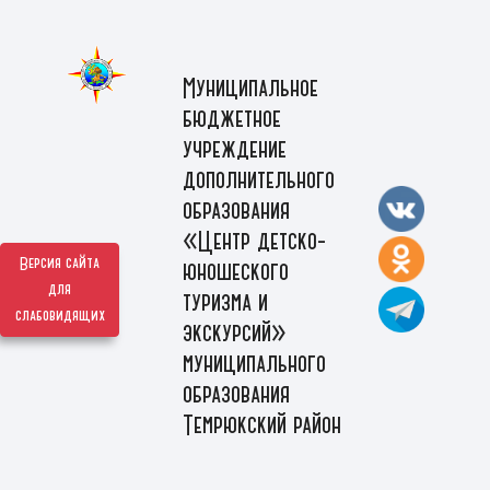
Муниципальное
бюджетное
учреждение
дополнительного
образования
«Центр детско-
Версия сайта
юношеского
для
туризма и
слабовидящих
экскурсий»
муниципального
образования
Темрюкский район