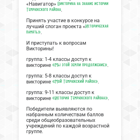
Викторина на знание истории
«Навигатор»
Темрюкского района
.
Принять участие в конкурсе на
Историческая
лучший слоган проекта «
память»
.
И приступать к вопросам
Викторины!
группа: 1-4 классы доступ к
«Мы этой земли продолжение»
викторине
.
группа: 5-8 классы доступ к
«Мой Темрюкский район»
викторине
.
группа: 9-11 классы доступ к
«История Темрюкского района»
викторине
.
Победители выявляются по
набранным количествам баллов
среди общеобразовательных
учреждений по каждой возрастной
группе.