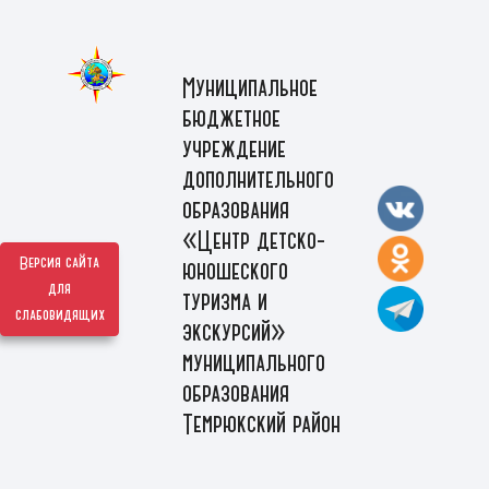
Муниципальное
бюджетное
учреждение
дополнительного
образования
«Центр детско-
Версия сайта
юношеского
для
туризма и
слабовидящих
экскурсий»
муниципального
образования
Темрюкский район