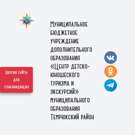
Муниципальное
бюджетное
учреждение
дополнительного
образования
«Центр детско-
Версия сайта
юношеского
для
туризма и
слабовидящих
экскурсий»
муниципального
образования
Темрюкский район