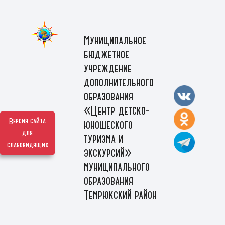
Муниципальное
бюджетное
учреждение
дополнительного
образования
«Центр детско-
Версия сайта
юношеского
для
туризма и
слабовидящих
экскурсий»
муниципального
образования
Темрюкский район