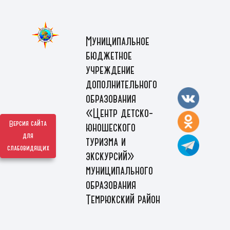
Муниципальное
бюджетное
учреждение
дополнительного
образования
«Центр детско-
Версия сайта
юношеского
для
туризма и
слабовидящих
экскурсий»
муниципального
образования
Темрюкский район