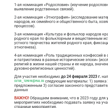
1-ая номинация «Родословие» (изучение родословн
выявление родственных связей).
2-ая номинация «Этнография» (исследование мате
народов, их семейного и общественного быта, хоз
процессов).
3-ая номинация «Культура и фольклор народов кр
родного края по фольклорным и вещественным ист
устного творчества жителей родного края, фиксац
этногенеза).
4-ая номинация «Роль традиционных конфессий в
и патриотизма в разные исторические эпохи» (исс
религий в жизни нашей страны и ее народа, значе
духовно-религиозных ценностей).
Для участия необходимо
до 24 февраля 2023 г.
нап
sutur_temryk@mail.ru
следующие материалы: 1) заявка 
предложенным 3) согласие законного представите
данных
ВАЖНО!
Обращаем внимание, что в 2023 году для у
мероприятиях необходимо подавать заявку на уча
странице мероприятия.