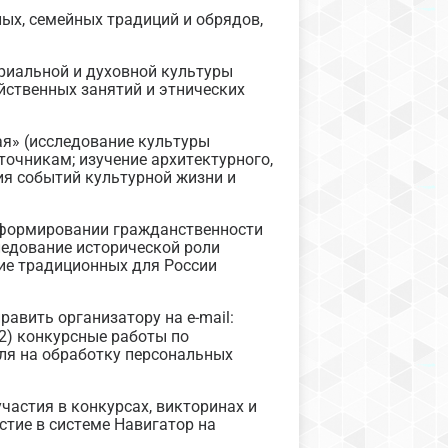
ых, семейных традиций и обрядов,
риальной и духовной культуры
яйственных занятий и этнических
ая» (исследование культуры
очникам; изучение архитектурного,
ия событий культурной жизни и
 формировании гражданственности
ледование исторической роли
ние традиционных для России
равить организатору на e-mail:
2) конкурсные работы по
ля на обработку персональных
частия в конкурсах, викторинах и
стие в системе Навигатор на