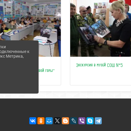
тки
 подключенные к
екс Метрика,
Краеведческий проект
Экскурсия в музей СОШ №5
"Исследователи Андреевой горы"
стартовал!