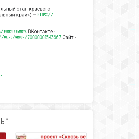
альный этап краевого
https://
альный край») –
e/turistytemryk
ВКонтакте -
://ok.ru/group/70000001543667
Сайт -
он
ТЬ"