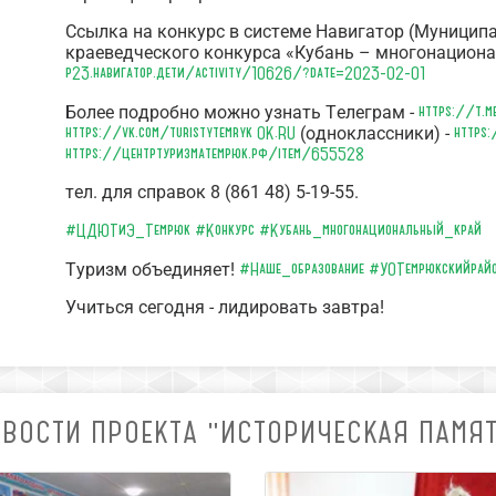
Ссылка на конкурс в системе Навигатор (Муницип
краеведческого конкурса «Кубань – многонацион
р23.навигатор.дети/activity/10626/?date=2023-02-01
https://t.m
Более подробно можно узнать Телеграм -
https://vk.com/turistytemryk
OK.RU
https
(одноклассники) -
https://центртуризматемрюк.рф/item/655528
тел. для справок 8 (861 48) 5-19-55.
#ЦДЮТиЭ_Темрюк
#Конкурс
#Кубань_многонациональный_край
#Наше_образование
#УОТемрюкскийрай
Туризм объединяет!
Учиться сегодня - лидировать завтра!
ВОСТИ ПРОЕКТА "ИСТОРИЧЕСКАЯ ПАМЯ