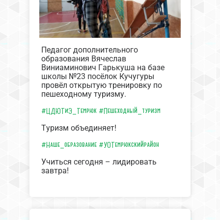
Педагог дополнительного
образования Вячеслав
Виниаминович Гарькуша на базе
школы №23 посёлок Кучугуры
провёл открытую тренировку по
пешеходному туризму.
#ЦДЮТиЭ_Темрюк
#Пешеходный_туризм
Туризм объединяет!
#Наше_образование
#УОТемрюкскийрайон
Учиться сегодня – лидировать
завтра!