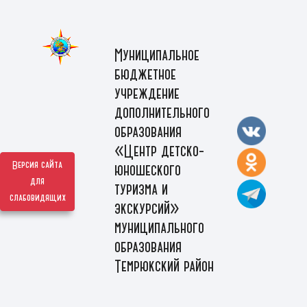
Муниципальное
бюджетное
учреждение
дополнительного
образования
«Центр детско-
Версия сайта
юношеского
для
туризма и
слабовидящих
экскурсий»
муниципального
образования
Темрюкский район