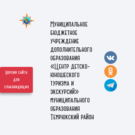
Муниципальное
бюджетное
учреждение
дополнительного
образования
«Центр детско-
Версия сайта
юношеского
для
туризма и
слабовидящих
экскурсий»
муниципального
образования
Темрюкский район