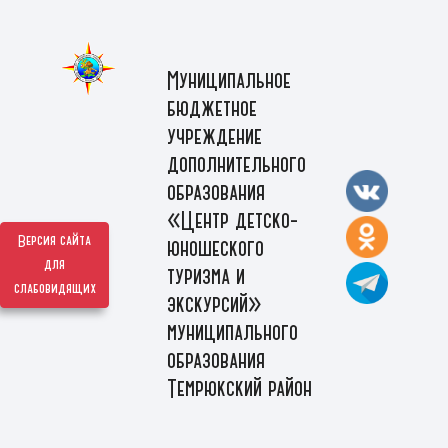
Муниципальное
бюджетное
учреждение
дополнительного
образования
«Центр детско-
Версия сайта
юношеского
для
туризма и
слабовидящих
экскурсий»
муниципального
образования
Темрюкский район