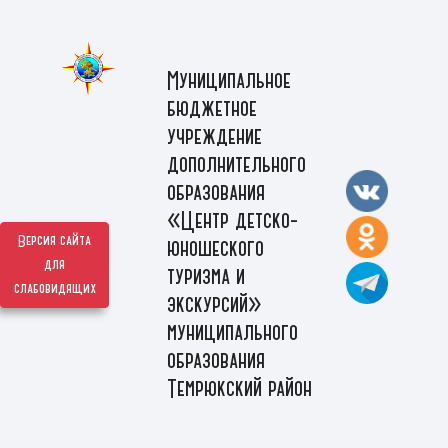
Муниципальное
бюджетное
учреждение
дополнительного
образования
«Центр детско-
Версия сайта
юношеского
для
туризма и
слабовидящих
экскурсий»
муниципального
образования
Темрюкский район