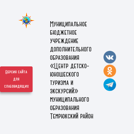
Муниципальное
бюджетное
учреждение
дополнительного
образования
«Центр детско-
Версия сайта
юношеского
для
туризма и
слабовидящих
экскурсий»
муниципального
образования
Темрюкский район